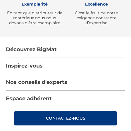
Exemplarité
Excellence
En tant que distributeur de
C’est le fruit de notre
matériaux nous nous
exigence constante
devons d’être exemplaire
d’expertise
Découvrez BigMat
Qui sommes nous ?
Inspirez-vous
Nous rejoindre
Tendances
Nos conseils d'experts
Devenez adhérent
Par pièces
Les services BigMat
Nos conseils
Espace adhérent
Nos catalogues
Nos engagements RSE – BigMat France
Nos tutos
Rencontres
Les Bâtisseurs du Sport
CONTACTEZ-NOUS
Photovoltaïque
Déclaration d’accessibilité : non conforme