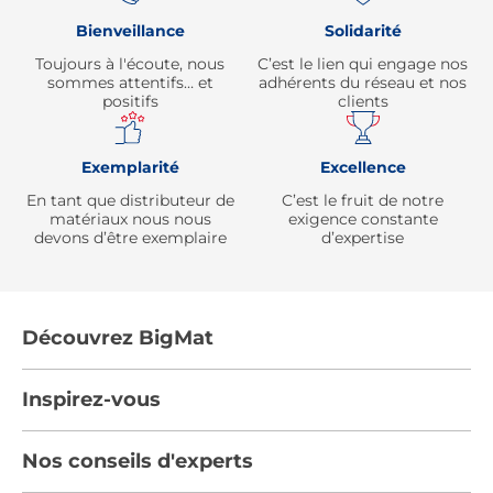
Bienveillance
Solidarité
Toujours à l'écoute, nous
C’est le lien qui engage nos
sommes attentifs… et
adhérents du réseau et nos
positifs
clients
Exemplarité
Excellence
En tant que distributeur de
C’est le fruit de notre
matériaux nous nous
exigence constante
devons d’être exemplaire
d’expertise
Découvrez BigMat
Qui sommes nous ?
Inspirez-vous
Nous rejoindre
Tendances
Nos conseils d'experts
Devenez adhérent
Par pièces