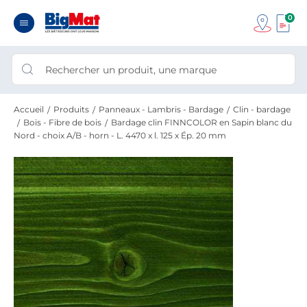
0
Accueil
Produits
Panneaux - Lambris - Bardage
Clin - bardage
Bois - Fibre de bois
Bardage clin FINNCOLOR en Sapin blanc du
Nord - choix A/B - horn - L. 4470 x l. 125 x Ép. 20 mm