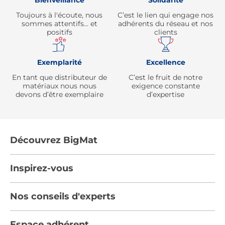
Bienveillance
Solidarité
Toujours à l'écoute, nous
C’est le lien qui engage nos
sommes attentifs… et
adhérents du réseau et nos
positifs
clients
Exemplarité
Excellence
En tant que distributeur de
C’est le fruit de notre
matériaux nous nous
exigence constante
devons d’être exemplaire
d’expertise
Découvrez BigMat
Qui sommes nous ?
Inspirez-vous
Nous rejoindre
Tendances
Nos conseils d'experts
Devenez adhérent
Par pièces
Les services BigMat
Nos conseils
Espace adhérent