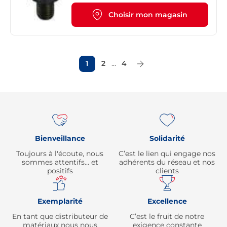
Choisir mon magasin
1
2
...
4
Page Suivante
Re
Bienveillance
Solidarité
Toujours à l'écoute, nous
C’est le lien qui engage nos
sommes attentifs… et
adhérents du réseau et nos
positifs
clients
Exemplarité
Excellence
En tant que distributeur de
C’est le fruit de notre
matériaux nous nous
exigence constante