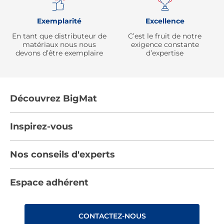
Exemplarité
Excellence
En tant que distributeur de
C’est le fruit de notre
matériaux nous nous
exigence constante
devons d’être exemplaire
d’expertise
Découvrez BigMat
Qui sommes nous ?
Inspirez-vous
Nous rejoindre
Tendances
Nos conseils d'experts
Devenez adhérent
Par pièces
Les services BigMat
Nos conseils
Espace adhérent
Nos catalogues
Nos engagements RSE – BigMat France
Nos tutos
Rencontres
Les Bâtisseurs du Sport
CONTACTEZ-NOUS
Photovoltaïque