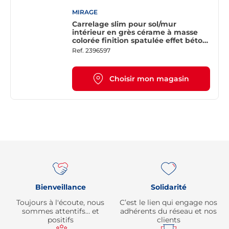
MIRAGE
Carrelage slim pour sol/mur
intérieur en grès cérame à masse
colorée finition spatulée effet béton
MIRAGE GLOCAL GC 01 Clear L. 160 x
Ref.
2396597
l. 160 cm - Rectifié
Choisir mon magasin
Re
Bienveillance
Solidarité
Toujours à l'écoute, nous
C’est le lien qui engage nos
sommes attentifs… et
adhérents du réseau et nos
positifs
clients