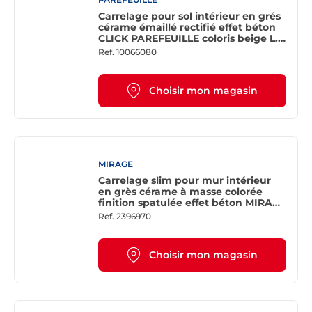
Carrelage pour sol intérieur en grés
cérame émaillé rectifié effet béton
CLICK PAREFEUILLE coloris beige L.
120 x l. 60 cm x Ep. 9 mm
Ref.
10066080
Choisir mon magasin
MIRAGE
Carrelage slim pour mur intérieur
en grès cérame à masse colorée
finition spatulée effet béton MIRAGE
GLOCAL GC 21 Corten L. 278 x l. 120
Ref.
2396970
cm x Ép. 6 mm - Rectifié
Choisir mon magasin