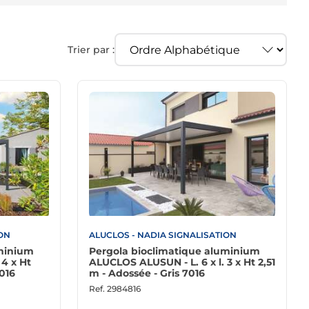
Trier par :
ION
ALUCLOS - NADIA SIGNALISATION
uminium
Pergola bioclimatique aluminium
 4 x Ht
ALUCLOS ALUSUN - L. 6 x l. 3 x Ht 2,51
7016
m - Adossée - Gris 7016
Ref.
2984816