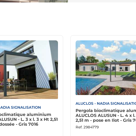
ALUCLOS - NADIA SIGNALISAT
NADIA SIGNALISATION
Pergola bioclimatique al
ioclimatique aluminium
ALUCLOS ALUSUN - L. 4 x l.
SUN - L. 3 x l. 3 x Ht 2,51
2,51 m - pose en Ilot - Gris 
dossée - Gris 7016
Ref.
2984779