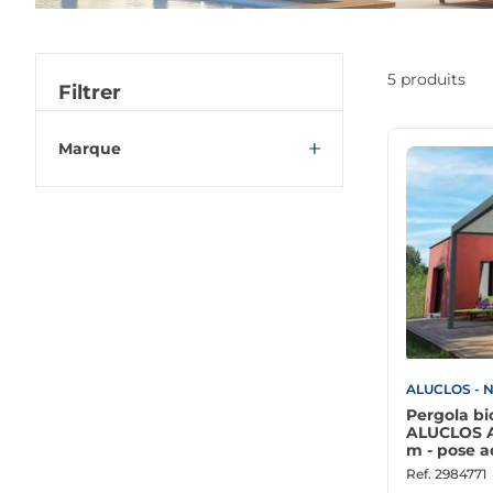
5 produits
Filtrer
Marque
ALUCLOS - NADIA SIGNALISATION
OCLER
ALUCLOS - 
Pergola b
ALUCLOS ALU
m - pose a
Ref.
2984771