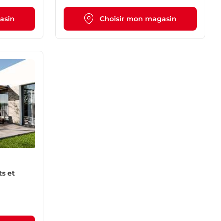
asin
Choisir mon magasin
ts et