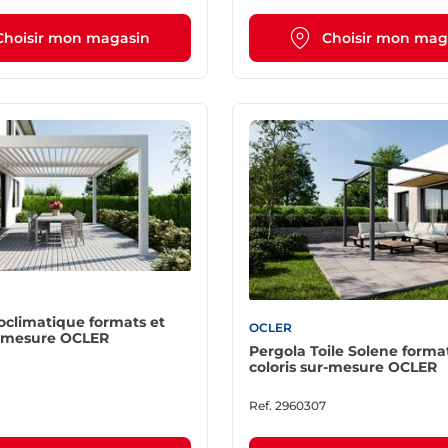
Choisir mon magasin
Choisir mon mag
oclimatique formats et
OCLER
r-mesure OCLER
Pergola Toile Solene forma
coloris sur-mesure OCLER
Ref.
2960307