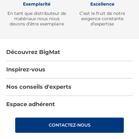
Exemplarité
Excellence
En tant que distributeur de
C’est le fruit de notre
matériaux nous nous
exigence constante
devons d’être exemplaire
d’expertise
Découvrez BigMat
Qui sommes nous ?
Inspirez-vous
Nous rejoindre
Tendances
Nos conseils d'experts
Devenez adhérent
Par pièces
Les services BigMat
Nos conseils
Espace adhérent
Nos catalogues
Nos engagements RSE – BigMat France
Nos tutos
Rencontres
Les Bâtisseurs du Sport
CONTACTEZ-NOUS
Photovoltaïque
Déclaration d’accessibilité : non conforme