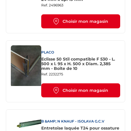
Ref.
2496963
Choisir mon magasin
PLACO
Eclisse 50 Stil compatible F 530 - L.
500 x l. 95 x H. 500 x Diam. 2,385
mm - Boîte de 10
Ref.
2232275
Choisir mon magasin
B &AMP; N KNAUF - ISOLAVA G.C.V
Entretoise laquée T24 pour ossature