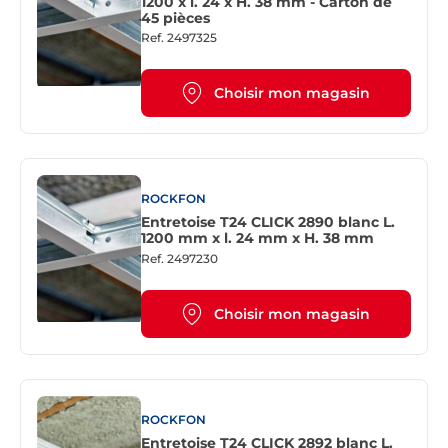
1200 x l. 24 x H. 38 mm - Carton de
45 pièces
Ref.
2497325
Choisir mon magasin
ROCKFON
Entretoise T24 CLICK 2890 blanc L.
1200 mm x l. 24 mm x H. 38 mm
Ref.
2497230
Choisir mon magasin
ROCKFON
Entretoise T24 CLICK 2892 blanc L.