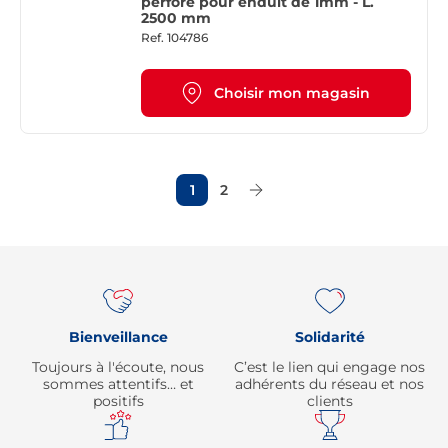
perforé pour enduit de 1mm - L.
2500 mm
Ref.
104786
Choisir mon magasin
1
2
Page Suivante
Re
Bienveillance
Solidarité
Toujours à l'écoute, nous
C’est le lien qui engage nos
sommes attentifs… et
adhérents du réseau et nos
positifs
clients