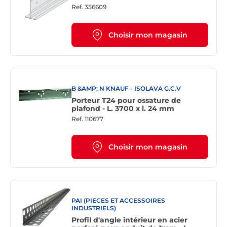
Ref.
356609
Choisir mon magasin
B &AMP; N KNAUF - ISOLAVA G.C.V
Porteur T24 pour ossature de
plafond - L. 3700 x l. 24 mm
Ref.
110677
Choisir mon magasin
PAI (PIECES ET ACCESSOIRES
INDUSTRIELS)
Profil d'angle intérieur en acier