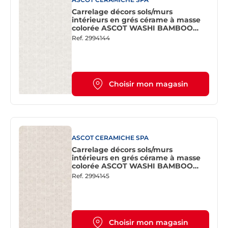
Carrelage décors sols/murs
intérieurs en grés cérame à masse
colorée ASCOT WASHI BAMBOO
Chalk L. 120 x l. 60 cm x Ep. 10 mm
Ref.
2994144
Rectifié
Choisir mon magasin
ASCOT CERAMICHE SPA
Carrelage décors sols/murs
intérieurs en grés cérame à masse
colorée ASCOT WASHI BAMBOO
Paper L. 120 x l. 60 cm x Ep. 10 mm
Ref.
2994145
Rectifié
Choisir mon magasin