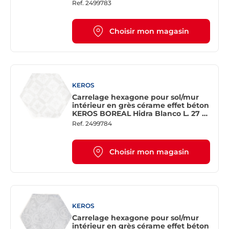
23 cm
Ref.
2499783
Choisir mon magasin
KEROS
Carrelage hexagone pour sol/mur
intérieur en grès cérame effet béton
KEROS BOREAL Hidra Blanco L. 27 x
l. 23 cm
Ref.
2499784
Choisir mon magasin
KEROS
Carrelage hexagone pour sol/mur
intérieur en grès cérame effet béton