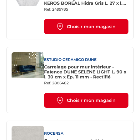
KEROS BOREAL Hidra Gris L. 27 x l.
23 cm
Ref.
2499785
Choisir mon magasin
ESTUDIO CERAMICO DUNE
Carrelage pour mur intérieur -
Faïence DUNE SELENE LIGHT L. 90 x
l. 30 cm x Ep. 11 mm - Rectifié
Ref.
2806482
Choisir mon magasin
ROCERSA