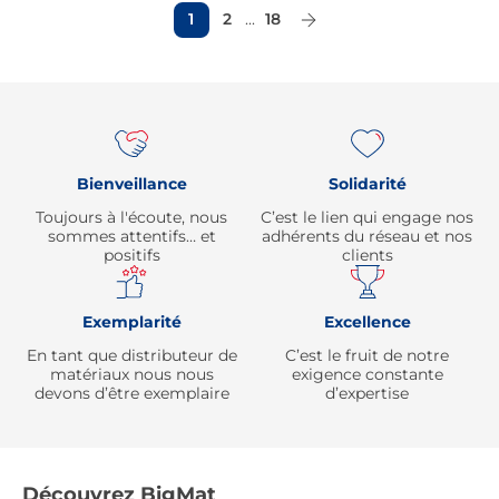
1
2
...
18
Page Suivante
Re
Bienveillance
Solidarité
Toujours à l'écoute, nous
C’est le lien qui engage nos
sommes attentifs… et
adhérents du réseau et nos
positifs
clients
Exemplarité
Excellence
En tant que distributeur de
C’est le fruit de notre
matériaux nous nous
exigence constante
devons d’être exemplaire
d’expertise
Découvrez BigMat