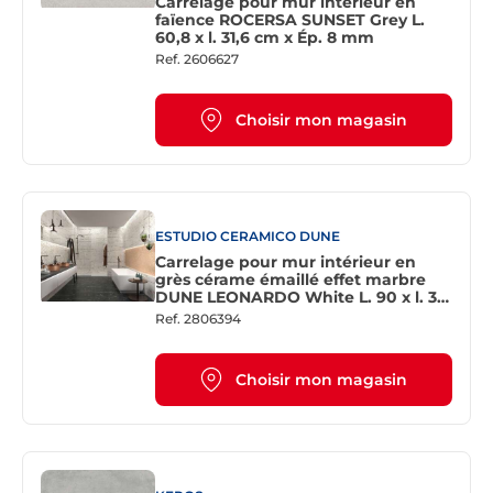
Carrelage pour mur intérieur en
faïence ROCERSA SUNSET Grey L.
60,8 x l. 31,6 cm x Ép. 8 mm
Ref.
2606627
Choisir mon magasin
ESTUDIO CERAMICO DUNE
Carrelage pour mur intérieur en
grès cérame émaillé effet marbre
DUNE LEONARDO White L. 90 x l. 30
cm x Ep. 11 mm - Rectifié
Ref.
2806394
Choisir mon magasin