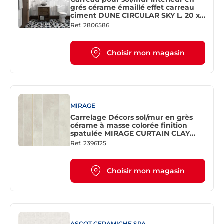
grés cérame émaillé effet carreau
ciment DUNE CIRCULAR SKY L. 20 x
20 cm x Ép. 9 mm
Ref.
2806586
Choisir mon magasin
MIRAGE
Carrelage Décors sol/mur en grès
cérame à masse colorée finition
spatulée MIRAGE CURTAIN CLAY
CL01 Calm L. 40 x l. 40 cm
Ref.
2396125
Choisir mon magasin
ASCOT CERAMICHE SPA