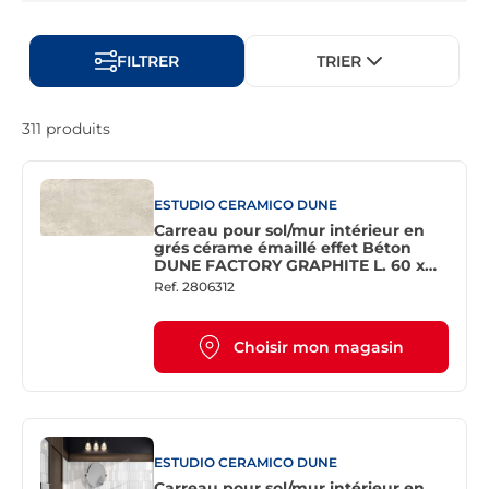
FILTRER
TRIER
311 produits
ESTUDIO CERAMICO DUNE
Carreau pour sol/mur intérieur en
grés cérame émaillé effet Béton
DUNE FACTORY GRAPHITE L. 60 x
60 cm x Ep. 10 mm - Rectifié
Ref.
2806312
Choisir mon magasin
ESTUDIO CERAMICO DUNE
Carreau pour sol/mur intérieur en