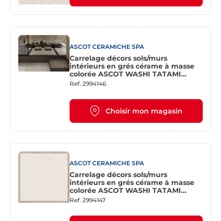
ASCOT CERAMICHE SPA
Carrelage décors sols/murs
intérieurs en grés cérame à masse
colorée ASCOT WASHI TATAMI
Chalk L. 120 x l. 120 cm x Ep. 10 mm
Ref.
2994146
Rectifié
Choisir mon magasin
ASCOT CERAMICHE SPA
Carrelage décors sols/murs
intérieurs en grés cérame à masse
colorée ASCOT WASHI TATAMI
Paper L. 120 x l. 120 cm x Ep. 10 mm
Ref.
2994147
Rectifié