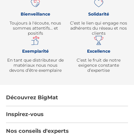
Bienveillance
Solidarité
Toujours à l'écoute, nous
C’est le lien qui engage nos
sommes attentifs… et
adhérents du réseau et nos
positifs
clients
Exemplarité
Excellence
En tant que distributeur de
C’est le fruit de notre
matériaux nous nous
exigence constante
devons d’être exemplaire
d’expertise
Découvrez BigMat
Qui sommes nous ?
Inspirez-vous
Nous rejoindre
Tendances
Nos conseils d'experts
Devenez adhérent