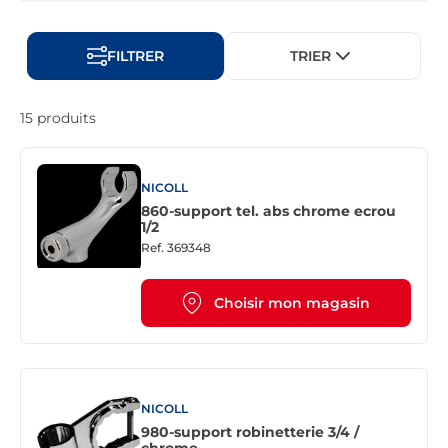
FILTRER
TRIER
15 produits
NICOLL
860-support tel. abs chrome ecrou
1/2
Ref.
369348
Choisir mon magasin
NICOLL
980-support robinetterie 3/4 /