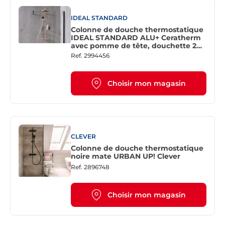
IDEAL STANDARD
Colonne de douche thermostatique
IDEAL STANDARD ALU+ Ceratherm
avec pomme de tête, douchette 2
jets et 2 tablettes - Finition Rose
Ref.
2994456
brossé
Choisir mon magasin
CLEVER
Colonne de douche thermostatique
noire mate URBAN UP! Clever
Ref.
2896748
Choisir mon magasin