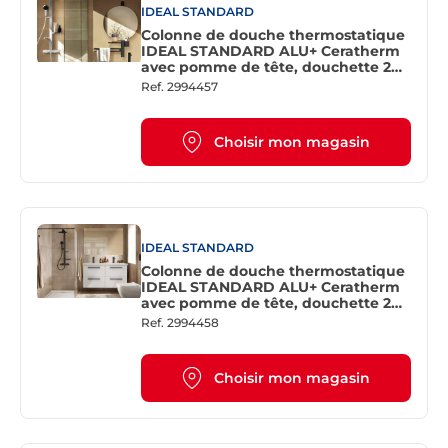
IDEAL STANDARD
Colonne de douche thermostatique
IDEAL STANDARD ALU+ Ceratherm
avec pomme de tête, douchette 2
jets et 2 tablettes - Finition Argent
Ref.
2994457
brossé
Choisir mon magasin
IDEAL STANDARD
Colonne de douche thermostatique
IDEAL STANDARD ALU+ Ceratherm
avec pomme de tête, douchette 2
jets et 2 tablettes - Finition Noir mat
Ref.
2994458
Choisir mon magasin