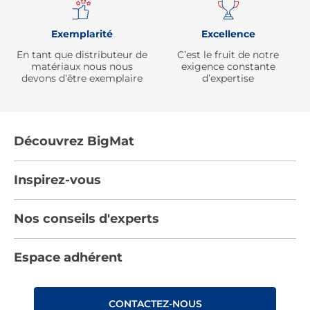
Exemplarité
Excellence
En tant que distributeur de
C’est le fruit de notre
matériaux nous nous
exigence constante
devons d’être exemplaire
d’expertise
Découvrez BigMat
Qui sommes nous ?
Inspirez-vous
Nous rejoindre
Tendances
Nos conseils d'experts
Devenez adhérent
Par pièces
Les services BigMat
Nos conseils
Espace adhérent
Nos catalogues
Nos engagements RSE – BigMat France
Nos tutos
Rencontres
Les Bâtisseurs du Sport
CONTACTEZ-NOUS