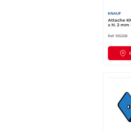
KNAUF
Attache KME
x H. 2 mm 
Ref.
105258