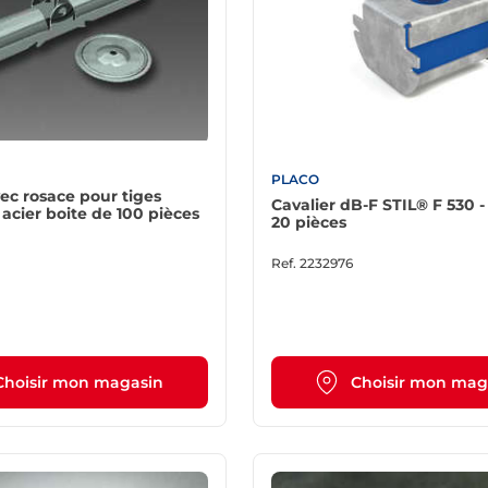
PLACO
ec rosace pour tiges
Cavalier dB-F STIL® F 530 -
 acier boite de 100 pièces
20 pièces
Ref.
2232976
Choisir mon magasin
Choisir mon mag