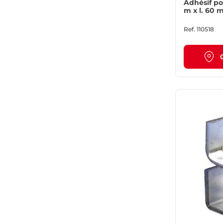
Adhésif pour pla
SEMIN
m x l. 60
Ref.
110518