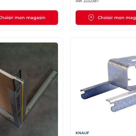
Ref.
2232387
Choisir mon magasin
Choisir mon mag
KNAUF