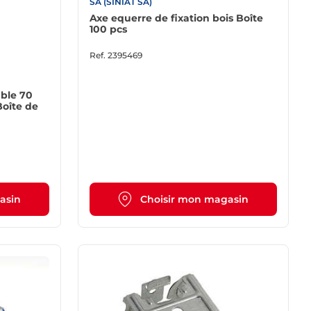
SA (SINIAT SA)
Axe equerre de fixation bois Boîte
100 pcs
Ref.
2395469
able 70
asin
Choisir mon magasin