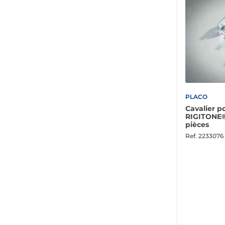
PLACO
Cavalier p
RIGITONE® 
pièces
Ref.
2233076