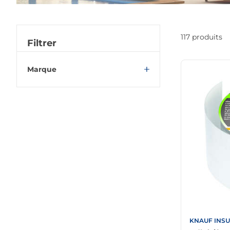
117 produits
Filtrer
Marque
KNAUF
PLACO
PAI (PIECES ET ACCESSOIRES
INDUSTRIELS)
ISOTECH
B &AMP; N KNAUF - ISOLAVA G.C.V
KNAUF INSULATION SAS
EUROCOUSTIC SAINT GOBAIN
ETEX FRANCE BUILDING
PERFORMANCE SA (SINIAT SA)
RICHTER SYSTEM
ISOLPRO
KNAUF INSU
PROFILES SUD PYRENEES