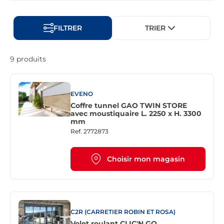
FILTRER
TRIER
9 produits
EVENO
Coffre tunnel GAO TWIN STORE
avec moustiquaire L. 2250 x H. 3300
mm
Ref.
2772873
Choisir mon magasin
C2R (CARRETIER ROBIN ET ROSA)
Volet roulant CLIC'N GO