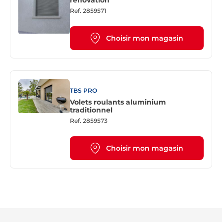
rénovation
Ref.
2859571
Choisir mon magasin
TBS PRO
Volets roulants aluminium
traditionnel
Ref.
2859573
Choisir mon magasin
Re