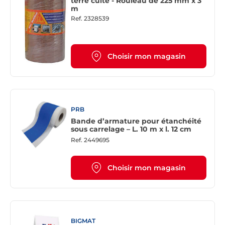
terre cuite - Rouleau de 225 mm x 3
m
Ref.
2328539
Choisir mon magasin
PRB
Bande d’armature pour étanchéité
sous carrelage – L. 10 m x l. 12 cm
Ref.
2449695
Choisir mon magasin
BIGMAT