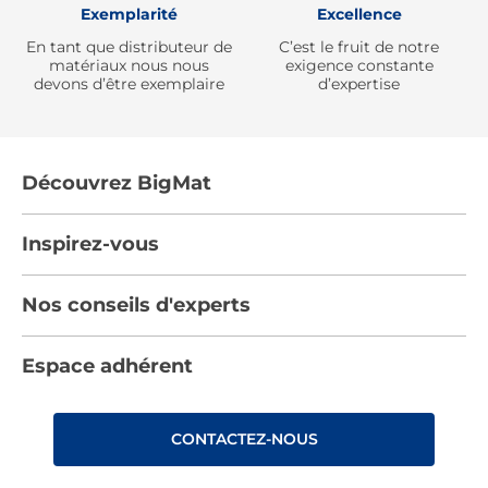
Exemplarité
Excellence
En tant que distributeur de
C’est le fruit de notre
matériaux nous nous
exigence constante
devons d’être exemplaire
d’expertise
Découvrez BigMat
Qui sommes nous ?
Inspirez-vous
Nous rejoindre
Tendances
Nos conseils d'experts
Devenez adhérent
Par pièces
Les services BigMat
Nos conseils
Espace adhérent
Nos catalogues
Nos engagements RSE – BigMat France
Nos tutos
Rencontres
Les Bâtisseurs du Sport
CONTACTEZ-NOUS
Photovoltaïque
Déclaration d’accessibilité : non conforme