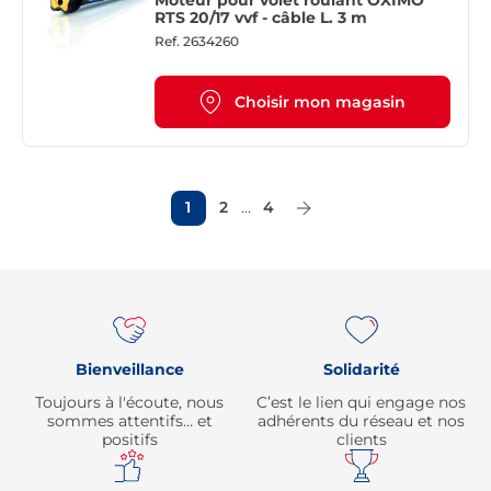
RTS 20/17 vvf - câble L. 3 m
Ref.
2634260
Choisir mon magasin
1
2
...
4
Page Suivante
Re
Bienveillance
Solidarité
Toujours à l'écoute, nous
C’est le lien qui engage nos
sommes attentifs… et
adhérents du réseau et nos
positifs
clients