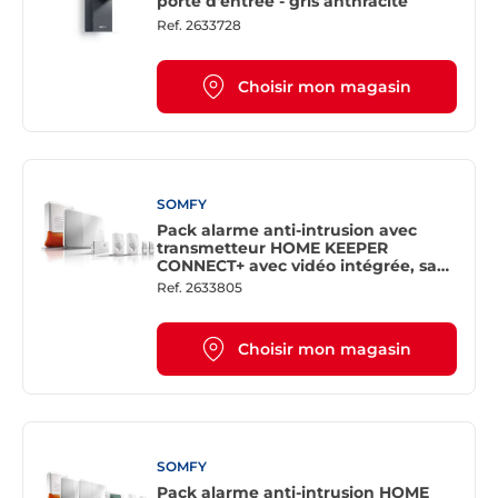
porte d'entrée - gris anthracite
Ref.
2633728
Choisir mon magasin
SOMFY
Pack alarme anti-intrusion avec
transmetteur HOME KEEPER
CONNECT+ avec vidéo intégrée, sans
fil
Ref.
2633805
Choisir mon magasin
SOMFY
Pack alarme anti-intrusion HOME