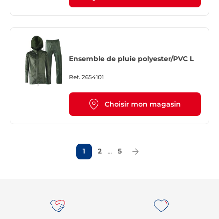
Ensemble de pluie polyester/PVC L
Ref.
2654101
Choisir mon magasin
1
2
...
5
Page Suivante
Re