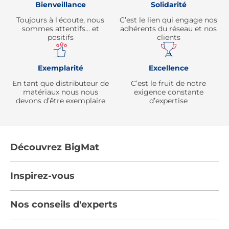
Bienveillance
Solidarité
Toujours à l'écoute, nous
C’est le lien qui engage nos
sommes attentifs… et
adhérents du réseau et nos
positifs
clients
Exemplarité
Excellence
En tant que distributeur de
C’est le fruit de notre
matériaux nous nous
exigence constante
devons d’être exemplaire
d’expertise
Découvrez BigMat
Qui sommes nous ?
Inspirez-vous
Nous rejoindre
Tendances
Nos conseils d'experts
Devenez adhérent
Par pièces
Les services BigMat
Nos conseils