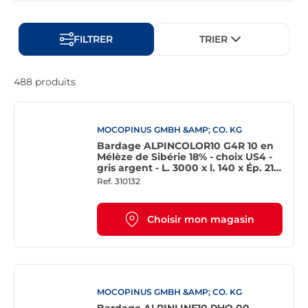
FILTRER
TRIER
488 produits
MOCOPINUS GMBH &AMP; CO. KG
Bardage ALPINCOLOR10 G4R 10 en
Mélèze de Sibérie 18% - choix US4 -
gris argent - L. 3000 x l. 140 x Ép. 21,5
mm
Ref.
310132
Choisir mon magasin
MOCOPINUS GMBH &AMP; CO. KG
Bardage ALPINLINE10 RHO 00