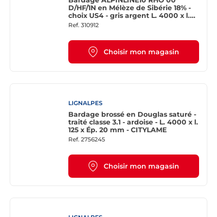
D/HF/1N en Mélèze de Sibérie 18% -
choix US4 - gris argent L. 4000 x l.
122 x H 27 mm
Ref.
310912
Choisir mon magasin
LIGNALPES
Bardage brossé en Douglas saturé -
traité classe 3.1 - ardoise - L. 4000 x l.
125 x Ép. 20 mm - CITYLAME
Ref.
2756245
Choisir mon magasin