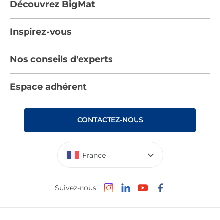
Découvrez BigMat
Qui sommes nous ?
Inspirez-vous
Nous rejoindre
Tendances
Nos conseils d'experts
Devenez adhérent
Par pièces
Les services BigMat
Nos conseils
Espace adhérent
Nos catalogues
Nos engagements RSE – BigMat France
Nos tutos
Rencontres
Les Bâtisseurs du Sport
CONTACTEZ-NOUS
Photovoltaïque
Déclaration d’accessibilité : non conforme
France
Suivez-nous