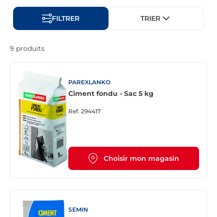
FILTRER
TRIER
9 produits
PAREXLANKO
Ciment fondu - Sac 5 kg
Ref.
294417
Choisir mon magasin
SEMIN