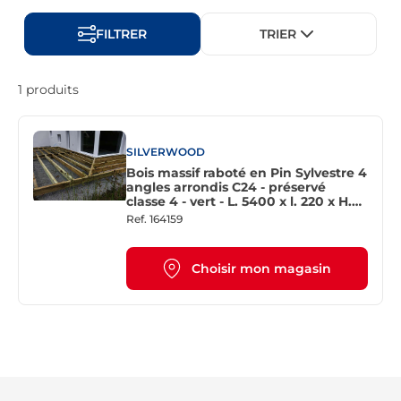
FILTRER
TRIER
1 produits
SILVERWOOD
Bois massif raboté en Pin Sylvestre 4
angles arrondis C24 - préservé
classe 4 - vert - L. 5400 x l. 220 x H.
70 mm
Ref.
164159
Choisir mon magasin
Re