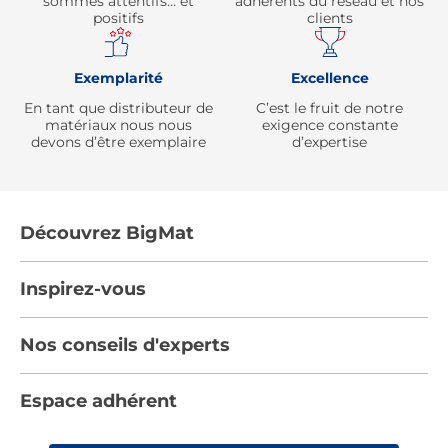
sommes attentifs… et
adhérents du réseau et nos
positifs
clients
Exemplarité
Excellence
En tant que distributeur de
C’est le fruit de notre
matériaux nous nous
exigence constante
devons d’être exemplaire
d’expertise
Découvrez BigMat
Qui sommes nous ?
Inspirez-vous
Nous rejoindre
Tendances
Nos conseils d'experts
Devenez adhérent
Par pièces
Les services BigMat
Nos conseils
Espace adhérent
Nos catalogues
Nos engagements RSE – BigMat France
Nos tutos
Rencontres