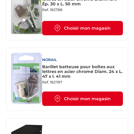
Ép. 30 x L. 50 mm
Ref.
182788
Choisir mon magasin
NORAIL
Barillet batteuse pour boîtes aux
lettres en acier chromé Diam. 24 x L.
47 x l. 41 mm
Ref.
182787
Choisir mon magasin