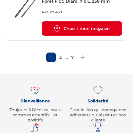
Forêt F CC Diam. 7 x L. 250 mm
Ref.
105460
Choisir mon magasin
1
2
...
7
Page Suivante
Re
Bienveillance
Solidarité
Toujours à l'écoute, nous
C’est le lien qui engage nos
sommes attentifs… et
adhérents du réseau et nos
positifs
clients