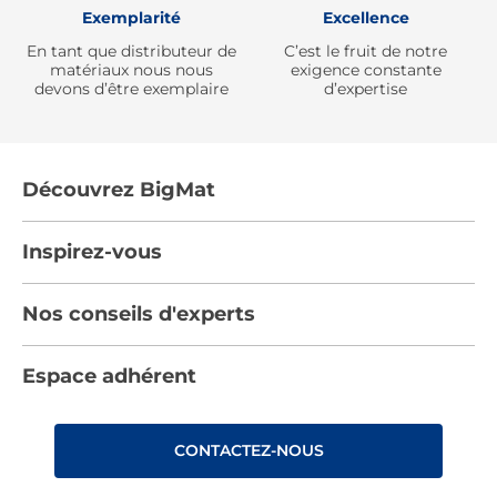
Exemplarité
Excellence
En tant que distributeur de
C’est le fruit de notre
matériaux nous nous
exigence constante
devons d’être exemplaire
d’expertise
Découvrez BigMat
Qui sommes nous ?
Inspirez-vous
Nous rejoindre
Tendances
Nos conseils d'experts
Devenez adhérent
Par pièces
Les services BigMat
Nos conseils
Espace adhérent
Nos catalogues
Nos engagements RSE – BigMat France
Nos tutos
Rencontres
Les Bâtisseurs du Sport
CONTACTEZ-NOUS
Photovoltaïque
Déclaration d’accessibilité : non conforme