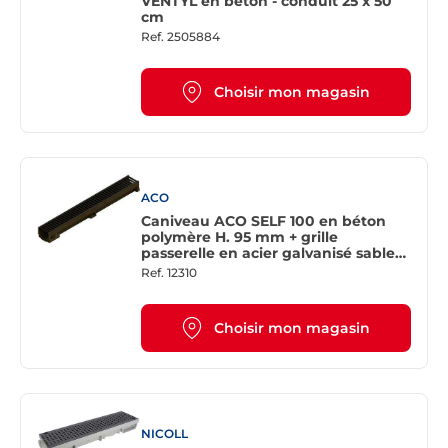
VENTYL en béton - conduit 25 x 50
cm
Ref.
2505884
Choisir mon magasin
ACO
Caniveau ACO SELF 100 en béton
polymère H. 95 mm + grille
passerelle en acier galvanisé sable
classe A15
Ref.
12310
Choisir mon magasin
NICOLL