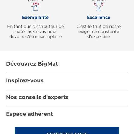
Exemplarité
Excellence
En tant que distributeur de
C’est le fruit de notre
matériaux nous nous
exigence constante
devons d’être exemplaire
d’expertise
Découvrez BigMat
Qui sommes nous ?
Inspirez-vous
Nous rejoindre
Tendances
Nos conseils d'experts
Devenez adhérent
Par pièces
Les services BigMat
Nos conseils
Espace adhérent
Nos catalogues
Nos engagements RSE – BigMat France
Nos tutos
Rencontres
Les Bâtisseurs du Sport