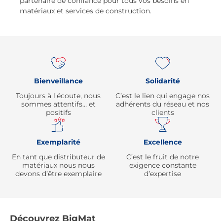
partenaire de confiance pour tous vos besoins en
matériaux et services de construction.
Re
Bienveillance
Solidarité
Toujours à l'écoute, nous
C’est le lien qui engage nos
sommes attentifs… et
adhérents du réseau et nos
positifs
clients
Exemplarité
Excellence
En tant que distributeur de
C’est le fruit de notre
matériaux nous nous
exigence constante
devons d’être exemplaire
d’expertise
Découvrez BigMat