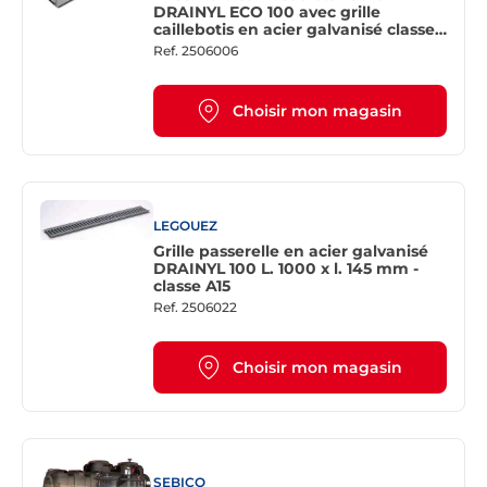
DRAINYL ECO 100 avec grille
caillebotis en acier galvanisé classe
B125
Ref.
2506006
Choisir mon magasin
LEGOUEZ
Grille passerelle en acier galvanisé
DRAINYL 100 L. 1000 x l. 145 mm -
classe A15
Ref.
2506022
Choisir mon magasin
SEBICO