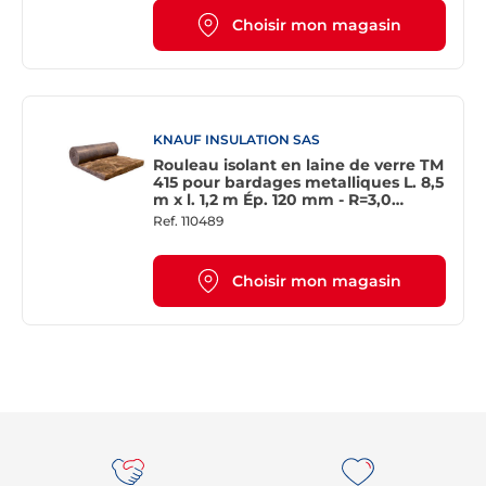
Choisir mon magasin
KNAUF INSULATION SAS
Rouleau isolant en laine de verre TM
415 pour bardages metalliques L. 8,5
m x l. 1,2 m Ép. 120 mm - R=3,0
m².K/W
Ref.
110489
Choisir mon magasin
Re