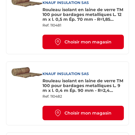
KNAUF INSULATION SAS
Rouleau isolant en laine de verre TM
100 pour bardages metalliques L. 12
m x l. 0,5 m Ép. 70 mm - R=1,85
m².K/W
Ref.
110481
Choisir mon magasin
KNAUF INSULATION SAS
Rouleau isolant en laine de verre TM
100 pour bardages metalliques L. 9
m x l. 0,4 m Ép. 90 mm - R=2,4
m².K/W
Ref.
110482
Choisir mon magasin