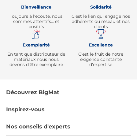
Bienveillance
Solidarité
Toujours à l'écoute, nous
C’est le lien qui engage nos
sommes attentifs… et
adhérents du réseau et nos
positifs
clients
Exemplarité
Excellence
En tant que distributeur de
C’est le fruit de notre
matériaux nous nous
exigence constante
devons d’être exemplaire
d’expertise
Découvrez BigMat
Qui sommes nous ?
Inspirez-vous
Nous rejoindre
Tendances
Nos conseils d'experts
Devenez adhérent
Par pièces