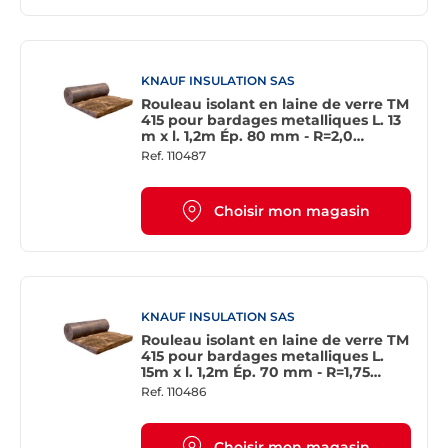
KNAUF INSULATION SAS
Rouleau isolant en laine de verre TM
415 pour bardages metalliques L. 13
m x l. 1,2m Ép. 80 mm - R=2,0
m².K/W
Ref.
110487
Choisir mon magasin
KNAUF INSULATION SAS
Rouleau isolant en laine de verre TM
415 pour bardages metalliques L.
15m x l. 1,2m Ép. 70 mm - R=1,75
m².K/W
Ref.
110486
Choisir mon magasin