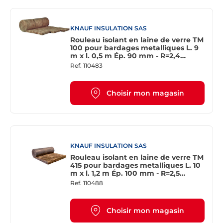
KNAUF INSULATION SAS
Rouleau isolant en laine de verre TM
100 pour bardages metalliques L. 9
m x l. 0,5 m Ép. 90 mm - R=2,4
m².K/W
Ref.
110483
Choisir mon magasin
KNAUF INSULATION SAS
Rouleau isolant en laine de verre TM
415 pour bardages metalliques L. 10
m x l. 1,2 m Ép. 100 mm - R=2,5
m².K/W
Ref.
110488
Choisir mon magasin