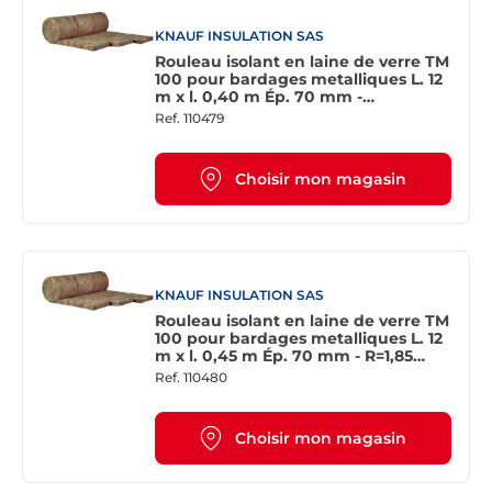
KNAUF INSULATION SAS
Rouleau isolant en laine de verre TM
100 pour bardages metalliques L. 12
m x l. 0,40 m Ép. 70 mm -
R=1,085m².K/W
Ref.
110479
Choisir mon magasin
KNAUF INSULATION SAS
Rouleau isolant en laine de verre TM
100 pour bardages metalliques L. 12
m x l. 0,45 m Ép. 70 mm - R=1,85
m².K/W
Ref.
110480
Choisir mon magasin