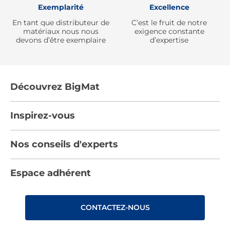
Exemplarité
Excellence
En tant que distributeur de
C’est le fruit de notre
matériaux nous nous
exigence constante
devons d’être exemplaire
d’expertise
Découvrez BigMat
Qui sommes nous ?
Inspirez-vous
Nous rejoindre
Tendances
Nos conseils d'experts
Devenez adhérent
Par pièces
Les services BigMat
Nos conseils
Espace adhérent
Nos catalogues
Nos engagements RSE – BigMat France
Nos tutos
Rencontres
Les Bâtisseurs du Sport
CONTACTEZ-NOUS
Photovoltaïque
Déclaration d’accessibilité : non conforme