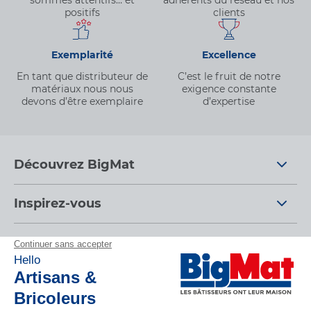
positifs
clients
Exemplarité
Excellence
En tant que distributeur de
C’est le fruit de notre
matériaux nous nous
exigence constante
devons d’être exemplaire
d’expertise
Découvrez BigMat
Qui sommes nous ?
Inspirez-vous
Nous rejoindre
Tendances
Nos conseils d'experts
Devenez adhérent
Par pièces
Nos conseils
Les services BigMat
Espace adhérent
Nos catalogues
Nos tutos
Nos engagements RSE – BigMat France