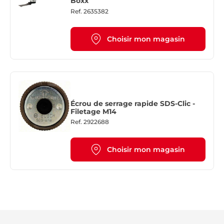
Boxx
Ref.
2635382
Choisir mon magasin
Écrou de serrage rapide SDS-Clic -
Filetage M14
Ref.
2922688
Choisir mon magasin
Re