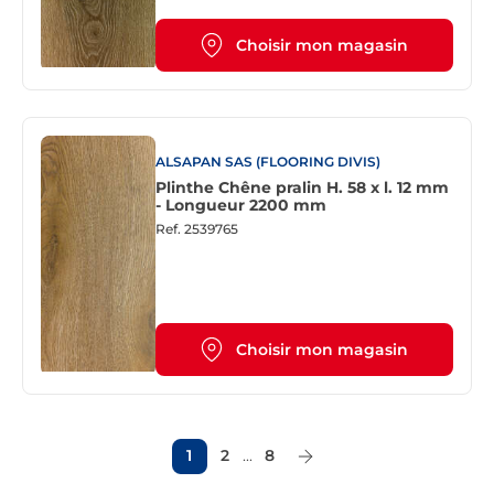
Choisir mon magasin
ALSAPAN SAS (FLOORING DIVIS)
Plinthe Chêne pralin H. 58 x l. 12 mm
- Longueur 2200 mm
Ref.
2539765
Choisir mon magasin
1
2
...
8
Page Suivante