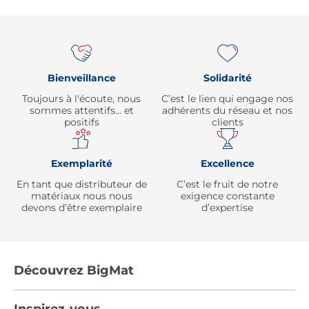
Re
Bienveillance
Solidarité
Toujours à l'écoute, nous
C’est le lien qui engage nos
sommes attentifs… et
adhérents du réseau et nos
positifs
clients
Exemplarité
Excellence
En tant que distributeur de
C’est le fruit de notre
matériaux nous nous
exigence constante
devons d’être exemplaire
d’expertise
Découvrez BigMat
Qui sommes nous ?
Inspirez-vous