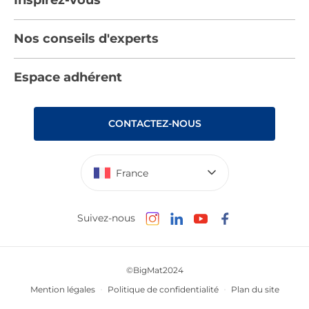
Nous rejoindre
Tendances
Nos conseils d'experts
Devenez adhérent
Par pièces
Les services BigMat
Nos conseils
Espace adhérent
Nos catalogues
Nos engagements RSE – BigMat France
Nos tutos
Rencontres
Les Bâtisseurs du Sport
CONTACTEZ-NOUS
Photovoltaïque
Déclaration d’accessibilité : non conforme
France
Suivez-nous
©BigMat2024
Mention légales
Politique de confidentialité
Plan du site