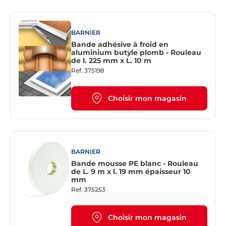
BARNIER
Bande adhésive à froid en
aluminium butyle plomb - Rouleau
de l. 225 mm x L. 10 m
Ref.
375198
Choisir mon magasin
BARNIER
Bande mousse PE blanc - Rouleau
de L. 9 m x l. 19 mm épaisseur 10
mm
Ref.
375253
Choisir mon magasin