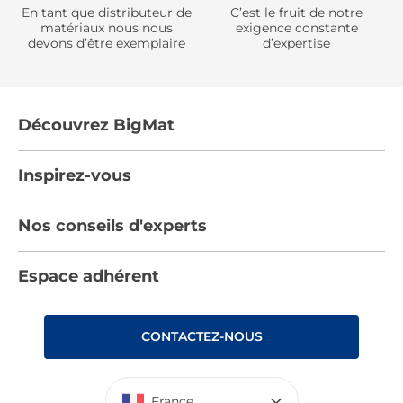
En tant que distributeur de
C’est le fruit de notre
matériaux nous nous
exigence constante
devons d’être exemplaire
d’expertise
Découvrez BigMat
Qui sommes nous ?
Inspirez-vous
Nous rejoindre
Tendances
Nos conseils d'experts
Devenez adhérent
Par pièces
Les services BigMat
Nos conseils
Espace adhérent
Nos catalogues
Nos engagements RSE – BigMat France
Nos tutos
Rencontres
Les Bâtisseurs du Sport
CONTACTEZ-NOUS
Photovoltaïque
Déclaration d’accessibilité : non conforme
France