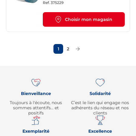
Ref.
375229
Choisir mon magasin
1
2
Page Suivante
Re
Bienveillance
Solidarité
Toujours à l'écoute, nous
C’est le lien qui engage nos
sommes attentifs… et
adhérents du réseau et nos
positifs
clients
Exemplarité
Excellence