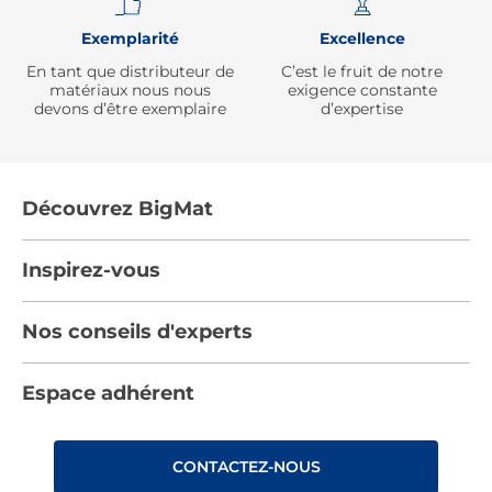
Exemplarité
Excellence
En tant que distributeur de
C’est le fruit de notre
matériaux nous nous
exigence constante
devons d’être exemplaire
d’expertise
Découvrez BigMat
Qui sommes nous ?
Inspirez-vous
Nous rejoindre
Tendances
Nos conseils d'experts
Devenez adhérent
Par pièces
Les services BigMat
Nos conseils
Espace adhérent
Nos catalogues
Nos engagements RSE – BigMat France
Nos tutos
Rencontres
Les Bâtisseurs du Sport
CONTACTEZ-NOUS
Photovoltaïque