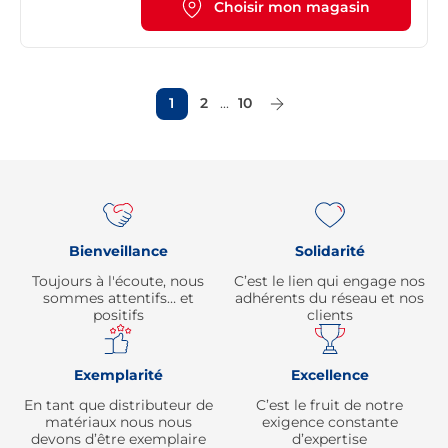
Choisir mon magasin
1
2
...
10
Page Suivante
Re
Bienveillance
Solidarité
Toujours à l'écoute, nous
C’est le lien qui engage nos
sommes attentifs… et
adhérents du réseau et nos
positifs
clients
Exemplarité
Excellence
En tant que distributeur de
C’est le fruit de notre
matériaux nous nous
exigence constante
devons d’être exemplaire
d’expertise