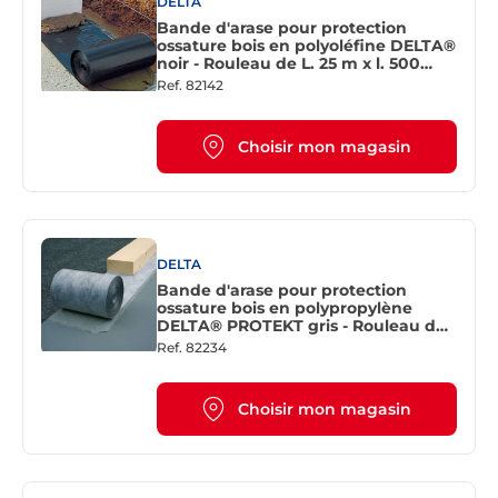
DELTA
Bande d'arase pour protection
ossature bois en polyoléfine DELTA®
noir - Rouleau de L. 25 m x l. 500
mm
Ref.
82142
Choisir mon magasin
DELTA
Bande d'arase pour protection
ossature bois en polypropylène
DELTA® PROTEKT gris - Rouleau de
L. 25 m x l. 200 mm
Ref.
82234
Choisir mon magasin