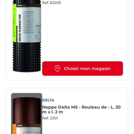
x l. 2 m
Ref.
82205
Choisir mon magasin
DELTA
Nappe Delta MS - Rouleau de - L. 20
m x l. 2 m
Ref.
2301