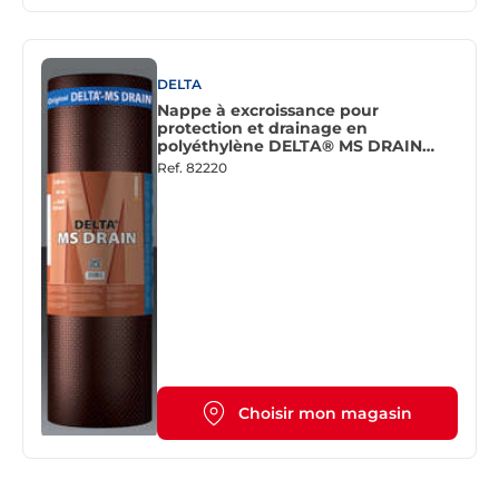
DELTA
Nappe à excroissance pour
protection et drainage en
polyéthylène DELTA® MS DRAIN
noir - Rouleau de L. 30 x l. 2 m
Ref.
82220
Choisir mon magasin