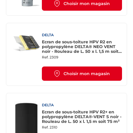
Choisir mon magasin
DELTA
Ecran de sous-toiture HPV R2 en
polypropylène DELTA® NEO VENT
noir - Rouleau de L. 50 x l. 1,5 m soit
75 m²
Ref.
2309
Choisir mon magasin
DELTA
Ecran de sous-toiture HPV R2+ en
polypropylène DELTA®-VENT S noir -
Rouleau de L. 50 x l. 1,5 m soit 75 m²
Ref.
2310