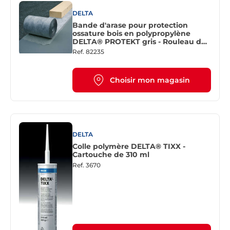
DELTA
Bande d'arase pour protection
ossature bois en polypropylène
DELTA® PROTEKT gris - Rouleau de
L. 25 m x l. 250 mm
Ref.
82235
Choisir mon magasin
DELTA
Colle polymère DELTA® TIXX -
Cartouche de 310 ml
Ref.
3670