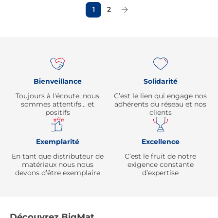
1
2
Page Suivante
Re
Bienveillance
Solidarité
Toujours à l'écoute, nous
C’est le lien qui engage nos
sommes attentifs… et
adhérents du réseau et nos
positifs
clients
Exemplarité
Excellence
En tant que distributeur de
C’est le fruit de notre
matériaux nous nous
exigence constante
devons d’être exemplaire
d’expertise
Découvrez BigMat