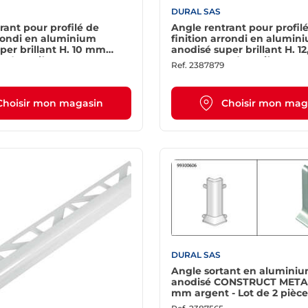
DURAL SAS
rant pour profilé de
Angle rentrant pour profil
rrondi en aluminium
finition arrondi en alumin
per brillant H. 10 mm
anodisé super brillant H. 1
t de 2 pièces
argent - Lot de 2 pièces
Ref.
2387879
Choisir mon magasin
Choisir mon mag
DURAL SAS
Angle sortant en alumini
anodisé CONSTRUCT METAL
mm argent - Lot de 2 pièce