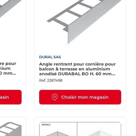
DURAL SAS
re pour
Angle rentrant pour cornière pour
inium
balcon & terrasse en aluminium
40 mm
anodisé DURABAL BO H. 60 mm
argent
Ref.
2387498
asin
Choisir mon magasin