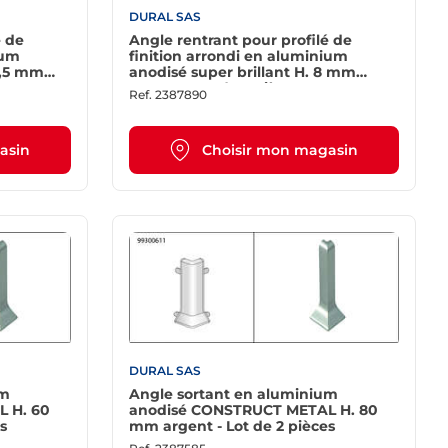
DURAL SAS
é de
Angle rentrant pour profilé de
ium
finition arrondi en aluminium
2,5 mm
anodisé super brillant H. 8 mm
argent - Lot de 2 pièces
Ref.
2387890
asin
Choisir mon magasin
DURAL SAS
um
Angle sortant en aluminium
 H. 60
anodisé CONSTRUCT METAL H. 80
s
mm argent - Lot de 2 pièces