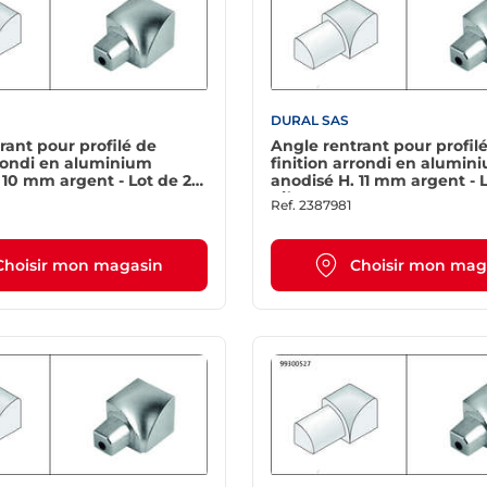
DURAL SAS
rant pour profilé de
Angle rentrant pour profil
rrondi en aluminium
finition arrondi en alumin
 10 mm argent - Lot de 2
anodisé H. 11 mm argent - L
pièces
Ref.
2387981
Choisir mon magasin
Choisir mon mag