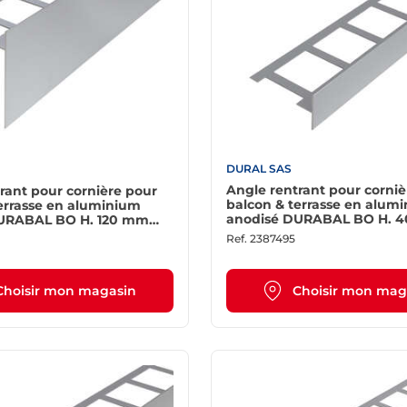
DURAL SAS
Angle rentrant pour corniè
rant pour cornière pour
balcon & terrasse en alum
errasse en aluminium
anodisé DURABAL BO H. 
URABAL BO H. 120 mm
argent
Ref.
2387495
Choisir mon magasin
Choisir mon mag