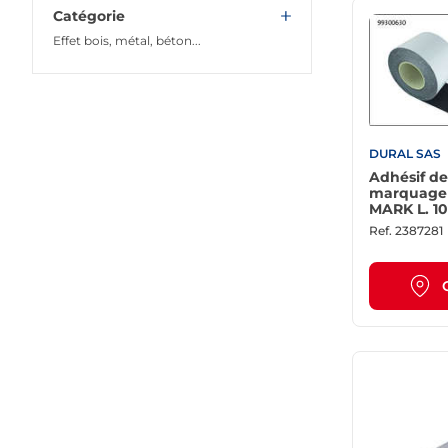
Catégorie
Effet bois, métal, béton...
Profilés en aluminium
Receveur et accessoires
Accessoires revêtement de sol
Autres profilés dont LED
DURAL SAS
Plinthes, nez de marche, margelle
Adhésif de
et autres pièces de détail
marquage 
MARK L. 10
Etanchéité sous carrelage et
composants
Ref.
2387281
Produits Accessoires et
consommables
Profilés en PVC
Accessoires de pose