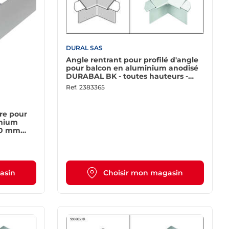
DURAL SAS
Angle rentrant pour profilé d'angle
pour balcon en aluminium anodisé
DURABAL BK - toutes hauteurs -
argent
Ref.
2383365
re pour
inium
80 mm
asin
Choisir mon magasin