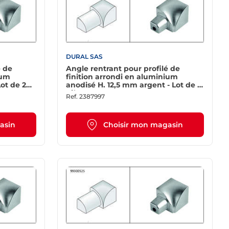
DURAL SAS
é de
Angle rentrant pour profilé de
ium
finition arrondi en aluminium
ot de 2
anodisé H. 12,5 mm argent - Lot de 2
pièces
Ref.
2387997
asin
Choisir mon magasin