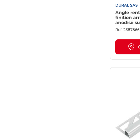
DURAL SAS
Angle rent
finition a
anodisé su
argent - Lo
Ref.
2387866