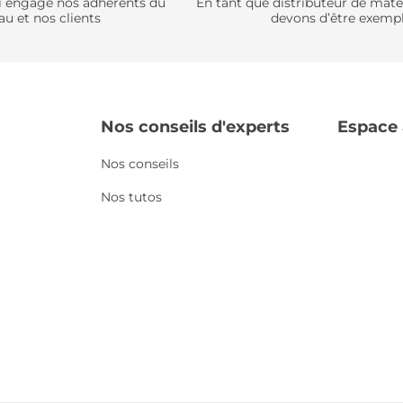
qui engage nos adhérents du
En tant que distributeur de mat
au et nos clients
devons d’être exempl
Nos conseils d'experts
Espace
Nos conseils
Nos tutos