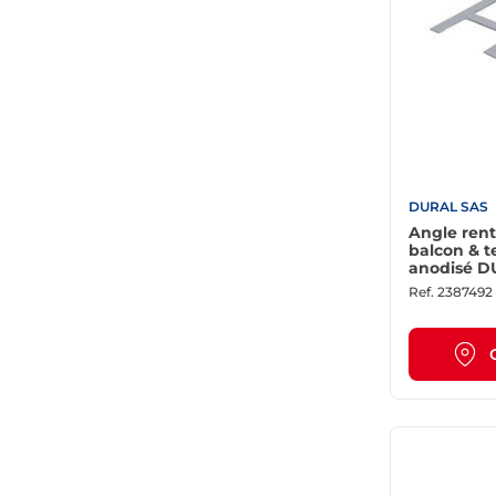
DURAL SAS
Angle rent
balcon & t
anodisé D
argent
Ref.
2387492