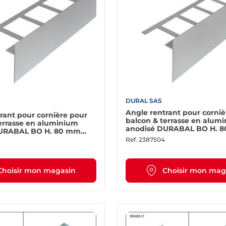
DURAL SAS
Angle rentrant pour corniè
rant pour cornière pour
balcon & terrasse en alum
errasse en aluminium
anodisé DURABAL BO H. 
DURABAL BO H. 80 mm
argent
Ref.
2387504
Choisir mon magasin
Choisir mon mag