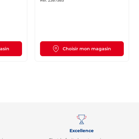
Ref.
2387585
asin
Choisir mon magasin
Page Suivante
Remonter
Excellence