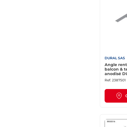
DURAL SAS
Angle rent
balcon & t
anodisé 
argent
Ref.
2387501