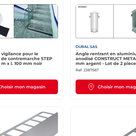
DURAL SAS
 vigilance pour le
Angle rentrant en alumin
de contremarche STEP
anodisé CONSTRUCT METAL
 m x l. 100 mm noir
mm argent - Lot de 2 pièce
Ref.
2387567
Choisir mon magasin
Choisir mon mag