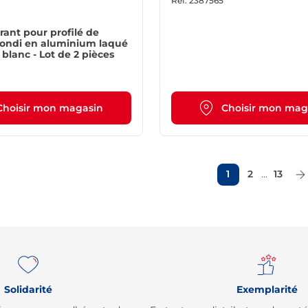
Ref.
2387565
rant pour profilé de
rrondi en aluminium laqué
 blanc - Lot de 2 pièces
Choisir mon magasin
Choisir mon mag
1
2
...
13
Solidarité
Exemplarité