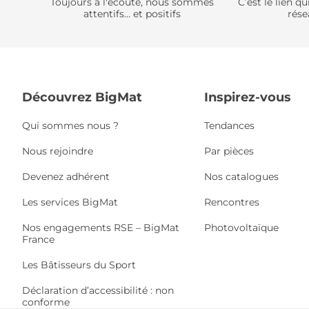
Toujours à l'écoute, nous sommes
C’est le lien 
attentifs… et positifs
rése
Découvrez BigMat
Inspirez-vous
Qui sommes nous ?
Tendances
Nous rejoindre
Par pièces
Devenez adhérent
Nos catalogues
Les services BigMat
Rencontres
Nos engagements RSE – BigMat
Photovoltaïque
France
Les Bâtisseurs du Sport
Déclaration d’accessibilité : non
conforme