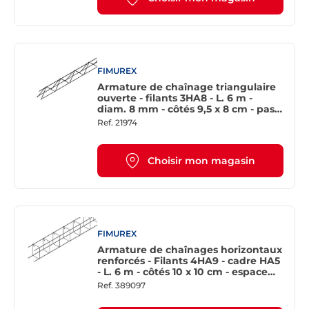
FIMUREX
Armature de chaînage triangulaire
ouverte - filants 3HA8 - L. 6 m -
diam. 8 mm - côtés 9,5 x 8 cm - pas
de 20 cm
Ref.
21974
Choisir mon magasin
FIMUREX
Armature de chaînages horizontaux
renforcés - Filants 4HA9 - cadre HA5
- L. 6 m - côtés 10 x 10 cm - espace
éléments transversaux 20 cm
Ref.
389097