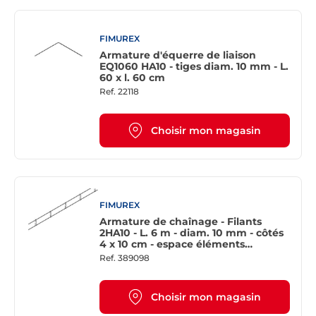
FIMUREX
Armature d'équerre de liaison
EQ1060 HA10 - tiges diam. 10 mm - L.
60 x l. 60 cm
Ref.
22118
Choisir mon magasin
FIMUREX
Armature de chaînage - Filants
2HA10 - L. 6 m - diam. 10 mm - côtés
4 x 10 cm - espace éléments
transversaux 46 cm
Ref.
389098
Choisir mon magasin