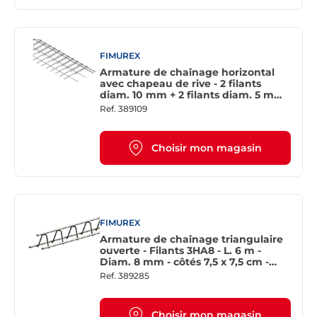
FIMUREX
Armature de chaînage horizontal
avec chapeau de rive - 2 filants
diam. 10 mm + 2 filants diam. 5 mm -
L. 3 m - Côtés 75 x 7 cm
Ref.
389109
Choisir mon magasin
FIMUREX
Armature de chaînage triangulaire
ouverte - Filants 3HA8 - L. 6 m -
Diam. 8 mm - côtés 7,5 x 7,5 cm -
espacement éléments transversaux
Ref.
389285
40 cm
Choisir mon magasin