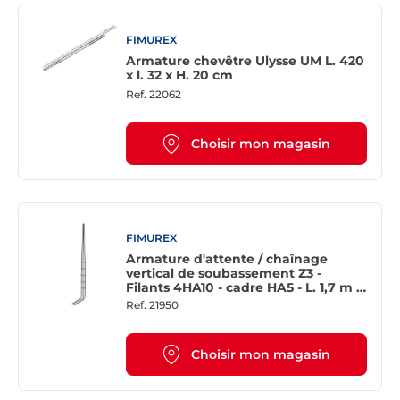
FIMUREX
Armature chevêtre Ulysse UM L. 420
x l. 32 x H. 20 cm
Ref.
22062
Choisir mon magasin
FIMUREX
Armature d'attente / chaînage
vertical de soubassement Z3 -
Filants 4HA10 - cadre HA5 - L. 1,7 m -
diam. 10 mm - côtés 8 x 8 cm
Ref.
21950
Choisir mon magasin