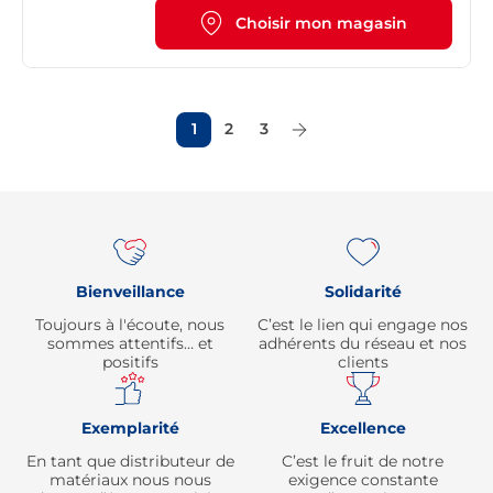
Choisir mon magasin
1
2
3
Page Suivante
Re
Bienveillance
Solidarité
Toujours à l'écoute, nous
C’est le lien qui engage nos
sommes attentifs… et
adhérents du réseau et nos
positifs
clients
Exemplarité
Excellence
En tant que distributeur de
C’est le fruit de notre
matériaux nous nous
exigence constante