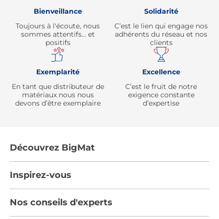
Bienveillance
Solidarité
Toujours à l'écoute, nous
C’est le lien qui engage nos
sommes attentifs… et
adhérents du réseau et nos
positifs
clients
Exemplarité
Excellence
En tant que distributeur de
C’est le fruit de notre
matériaux nous nous
exigence constante
devons d’être exemplaire
d’expertise
Découvrez BigMat
Qui sommes nous ?
Inspirez-vous
Nous rejoindre
Tendances
Nos conseils d'experts
Devenez adhérent
Par pièces