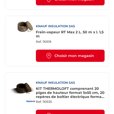
KNAUF INSULATION SAS
Frein-vapeur RT Max 2 L. 50 m x l. 1,5
m
Ref.
110519
Choisir mon magasin
KNAUF INSULATION SAS
KIT THERMOLOFT comprenant 20
piges de hauteur format 5x55 cm, 20
repères de boîtier électrique format
10 x10 cm et 5 fiches chantier
Ref.
110535