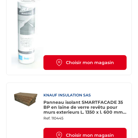
Choisir mon magasin
KNAUF INSULATION SAS
Panneau isolant SMARTFACADE 35
BP en laine de verre revêtu pour
murs exterieurs L. 1350 x l. 600 mm
Ép. 140 mm - R=4,40 m².K/W
Ref.
110445
Choisir mon magasin