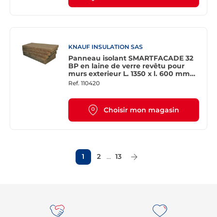
KNAUF INSULATION SAS
Panneau isolant SMARTFACADE 32
BP en laine de verre revêtu pour
murs exterieur L. 1350 x l. 600 mm
Ép. 100 mm - R=3,15 m².K/W
Ref.
110420
Choisir mon magasin
1
2
...
13
Page Suivante
Re