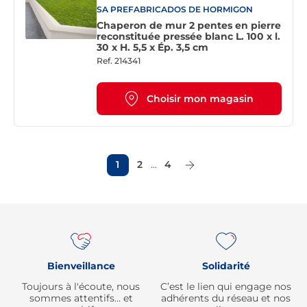
SA PREFABRICADOS DE HORMIGON
Chaperon de mur 2 pentes en pierre
reconstituée pressée blanc L. 100 x l.
30 x H. 5,5 x Ép. 3,5 cm
Ref.
214341
Choisir mon magasin
1
2
...
4
Page Suivante
Re
Bienveillance
Solidarité
Toujours à l'écoute, nous
C’est le lien qui engage nos
sommes attentifs… et
adhérents du réseau et nos