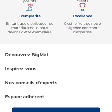
positifs
clients
Exemplarité
Excellence
En tant que distributeur de
C’est le fruit de notre
matériaux nous nous
exigence constante
devons d’être exemplaire
d’expertise
Découvrez BigMat
Qui sommes nous ?
Inspirez-vous
Nous rejoindre
Tendances
Nos conseils d'experts
Devenez adhérent
Par pièces
Les services BigMat
Nos conseils
Espace adhérent
Nos catalogues
Nos engagements RSE – BigMat France
Nos tutos
Rencontres
Les Bâtisseurs du Sport