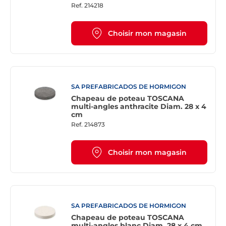
6 cm
Ref.
214218
Choisir mon magasin
SA PREFABRICADOS DE HORMIGON
Chapeau de poteau TOSCANA
multi-angles anthracite Diam. 28 x 4
cm
Ref.
214873
Choisir mon magasin
SA PREFABRICADOS DE HORMIGON
Chapeau de poteau TOSCANA
multi-angles blanc Diam. 28 x 4 cm