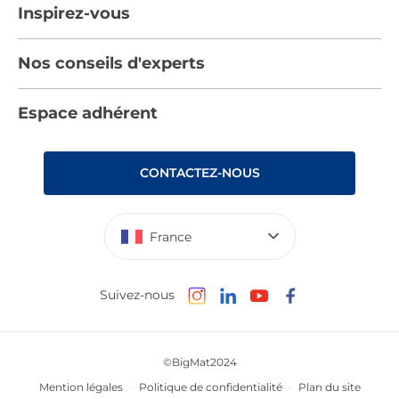
Inspirez-vous
Nous rejoindre
Tendances
Nos conseils d'experts
Devenez adhérent
Par pièces
Les services BigMat
Nos conseils
Espace adhérent
Nos catalogues
Nos engagements RSE – BigMat France
Nos tutos
Rencontres
Les Bâtisseurs du Sport
CONTACTEZ-NOUS
Photovoltaïque
Déclaration d’accessibilité : non conforme
France
Suivez-nous
©BigMat2024
Mention légales
Politique de confidentialité
Plan du site