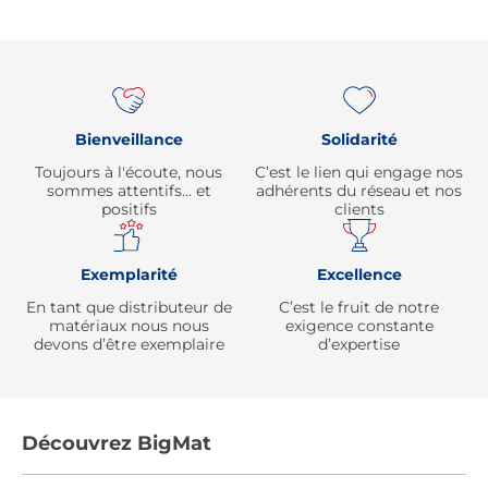
Re
Bienveillance
Solidarité
Toujours à l'écoute, nous
C’est le lien qui engage nos
sommes attentifs… et
adhérents du réseau et nos
positifs
clients
Exemplarité
Excellence
En tant que distributeur de
C’est le fruit de notre
matériaux nous nous
exigence constante
devons d’être exemplaire
d’expertise
Découvrez BigMat
Qui sommes nous ?