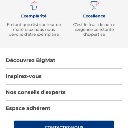
Exemplarité
Excellence
En tant que distributeur de
C’est le fruit de notre
matériaux nous nous
exigence constante
devons d’être exemplaire
d’expertise
Découvrez BigMat
Qui sommes nous ?
Inspirez-vous
Nous rejoindre
Tendances
Nos conseils d'experts
Devenez adhérent
Par pièces
Les services BigMat
Nos conseils
Espace adhérent
Nos catalogues
Nos engagements RSE – BigMat France
Nos tutos
Rencontres
Les Bâtisseurs du Sport
CONTACTEZ-NOUS