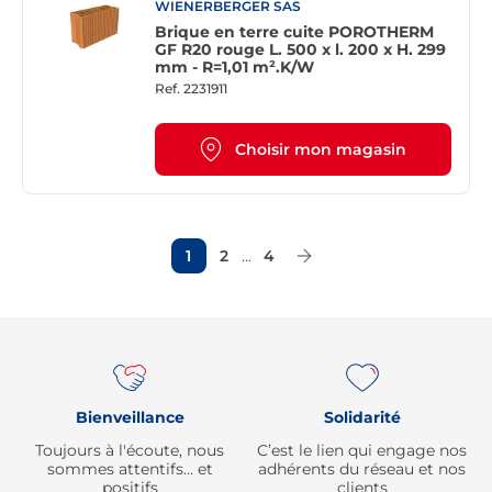
WIENERBERGER SAS
Brique en terre cuite POROTHERM
GF R20 rouge L. 500 x l. 200 x H. 299
mm - R=1,01 m².K/W
Ref.
2231911
Choisir mon magasin
1
2
...
4
Page Suivante
Re
Bienveillance
Solidarité
Toujours à l'écoute, nous
C’est le lien qui engage nos
sommes attentifs… et
adhérents du réseau et nos
positifs
clients