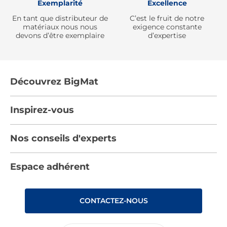
Exemplarité
Excellence
En tant que distributeur de
C’est le fruit de notre
matériaux nous nous
exigence constante
devons d’être exemplaire
d’expertise
Découvrez BigMat
Qui sommes nous ?
Inspirez-vous
Nous rejoindre
Tendances
Nos conseils d'experts
Devenez adhérent
Par pièces
Les services BigMat
Nos conseils
Espace adhérent
Nos catalogues
Nos engagements RSE – BigMat France
Nos tutos
Rencontres
Les Bâtisseurs du Sport
CONTACTEZ-NOUS
Photovoltaïque
Déclaration d’accessibilité : non conforme