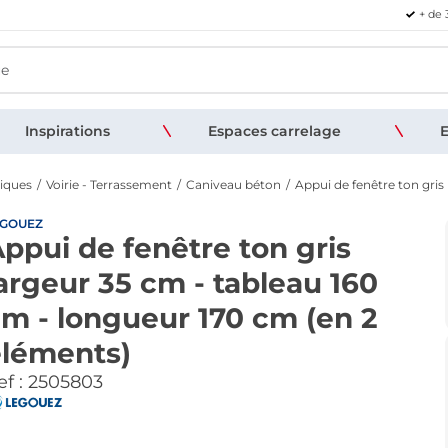
+ de 
Inspirations
Espaces carrelage
E
tiques
Voirie - Terrassement
Caniveau béton
Appui de fenêtre ton gris
EGOUEZ
ppui de fenêtre ton gris
argeur 35 cm - tableau 160
m - longueur 170 cm (en 2
éléments)
f :
2505803