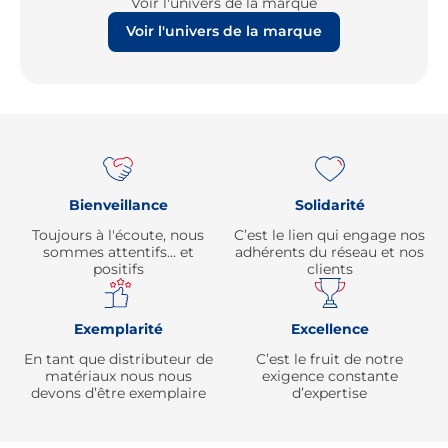
Voir l'univers de la marque
Voir l'univers de la marque
Re
Bienveillance
Solidarité
Toujours à l'écoute, nous
C’est le lien qui engage nos
sommes attentifs… et
adhérents du réseau et nos
positifs
clients
Exemplarité
Excellence
En tant que distributeur de
C’est le fruit de notre
matériaux nous nous
exigence constante
devons d’être exemplaire
d’expertise