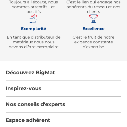
Toujours à l'écoute, nous
C’est le lien qui engage nos
sommes attentifs… et
adhérents du réseau et nos
positifs
clients
Exemplarité
Excellence
En tant que distributeur de
C’est le fruit de notre
matériaux nous nous
exigence constante
devons d’être exemplaire
d’expertise
Découvrez BigMat
Qui sommes nous ?
Inspirez-vous
Nous rejoindre
Tendances
Nos conseils d'experts
Devenez adhérent
Par pièces
Les services BigMat
Nos conseils
Espace adhérent
Nos catalogues
Nos engagements RSE – BigMat France
Nos tutos