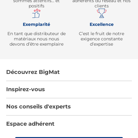
sommes attentifs… et
adhérents du réseau et nos
positifs
clients
Exemplarité
Excellence
En tant que distributeur de
C’est le fruit de notre
matériaux nous nous
exigence constante
devons d’être exemplaire
d’expertise
Découvrez BigMat
Qui sommes nous ?
Inspirez-vous
Nous rejoindre
Tendances
Nos conseils d'experts
Devenez adhérent
Par pièces
Les services BigMat
Nos conseils
Espace adhérent
Nos catalogues
Nos engagements RSE – BigMat France
Nos tutos
Rencontres