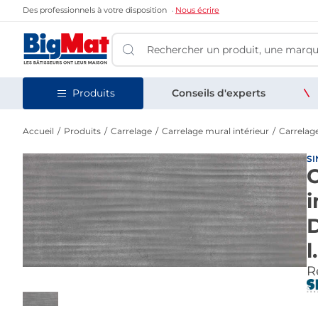
Des professionnels à votre disposition
Nous écrire
Produits
Conseils d'experts
Accueil
Produits
Carrelage
Carrelage mural intérieur
Carrelage
SI
C
i
l
Re