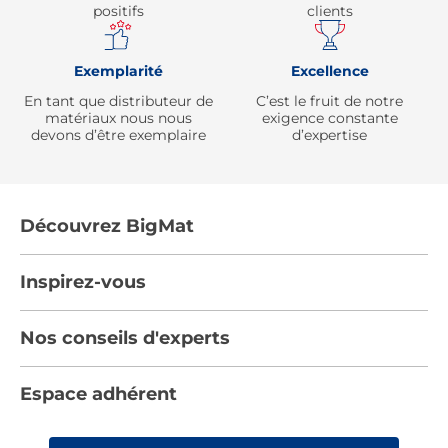
positifs
clients
Exemplarité
Excellence
En tant que distributeur de
C’est le fruit de notre
matériaux nous nous
exigence constante
devons d’être exemplaire
d’expertise
Découvrez BigMat
Qui sommes nous ?
Inspirez-vous
Nous rejoindre
Tendances
Nos conseils d'experts
Devenez adhérent
Par pièces
Les services BigMat
Nos conseils
Espace adhérent
Nos catalogues
Nos engagements RSE – BigMat France
Nos tutos
Rencontres