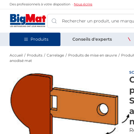
Des professionnels à votre disposition
Nous écrire
Produits
Conseils d'experts
Accueil
Produits
Carrelage
Produits de mise en œuvre
Produi
anodisé mat
SC
p
a
Re