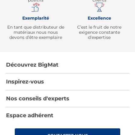
positifs
clients
Exemplarité
Excellence
En tant que distributeur de
C’est le fruit de notre
matériaux nous nous
exigence constante
devons d’être exemplaire
d’expertise
Découvrez BigMat
Qui sommes nous ?
Inspirez-vous
Nous rejoindre
Tendances
Nos conseils d'experts
Devenez adhérent
Par pièces
Les services BigMat
Nos conseils
Espace adhérent
Nos catalogues
Nos engagements RSE – BigMat France
Nos tutos
Rencontres
Les Bâtisseurs du Sport