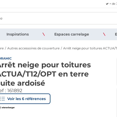
+ de 
Inspirations
Espaces carrelage
E
ure
Autres accessoires de couverture
Arrêt neige pour toitures ACTUA/T
ORAMIC
rrêt neige pour toitures
ACTUA/T12/OPT en terre
uite ardoisé
f :
161892
Voir les
6
références