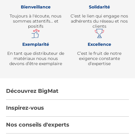
Bienveillance
Solidarité
Toujours à l'écoute, nous
C’est le lien qui engage nos
sommes attentifs… et
adhérents du réseau et nos
positifs
clients
Exemplarité
Excellence
En tant que distributeur de
C’est le fruit de notre
matériaux nous nous
exigence constante
devons d’être exemplaire
d’expertise
Découvrez BigMat
Qui sommes nous ?
Inspirez-vous
Nous rejoindre
Tendances
Nos conseils d'experts
Devenez adhérent
Par pièces